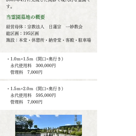
す。
当霊園墓地の概要
経営母体：宗教法人 日蓮宗 一妙教会
総区画：195区画
施設：本堂・休憩所・納骨堂・客殿・駐車場
・1.0ｍ×1.5ｍ（間口×奥行き）
永代使用料 300,000円
管理料 7,000円
・1.5ｍ×2.0ｍ（間口×奥行き）
永代使用料 595,000円
管理料 7,000円