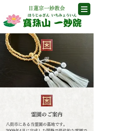
​日蓮宗一妙教会
霊 園
霊園のご案内
八街市にある当霊園の墓地です。
2009年4月に完成した閑静で現代的な霊園で