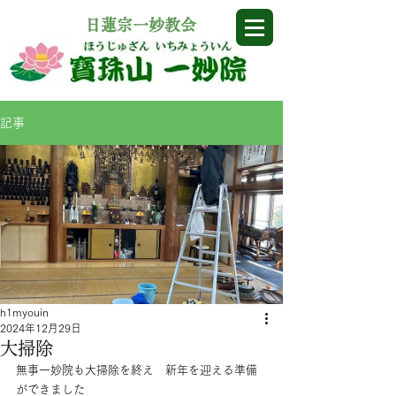
​日蓮宗一妙教会
記事
h1myouin
2024年12月29日
大掃除
無事一妙院も大掃除を終え　新年を迎える準備
ができました