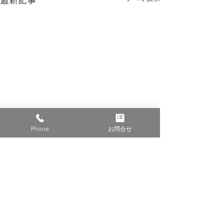
最新記事
Phone
お問合せ
一妙院
​宗教法人日蓮宗一妙教会
寶珠山 一妙院
お花の植えかえ
〒289-1104 千葉県八街市文違301-2139
​TEL.043-442-4230